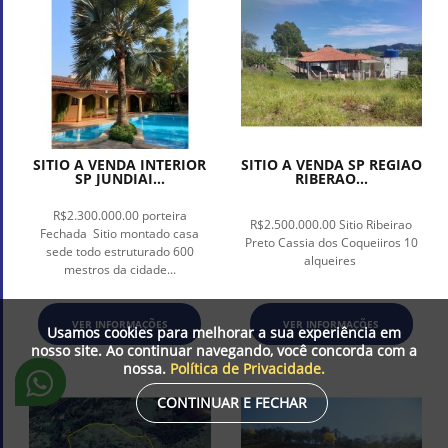
SITIO A VENDA INTERIOR
SITIO A VENDA SP REGIAO
SP JUNDIAI...
RIBERAO...
R$2.300.000.00 porteira
R$2.500.000.00 Sitio Ribeirao
Fechada Sitio montado casa
Preto Cassia dos Coqueiiros 10
sede todo estruturado 600
alqueires
mestros da cidade...
VER INFORMAÇÕES
VER INFORMAÇÕES
Usamos cookies para melhorar a sua experiência em
nosso site. Ao continuar navegando, você concorda com a
nossa.
Política de Privacidade.
CONTINUAR E FECHAR