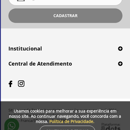
CADASTRAR
Institucional
Central de Atendimento
Sitio a venda Regiao Itapetininga cana lavoura pecuaria © 2024 -
Usamos cookies para melhorar a sua experiência em
Todos os direitos reservados.
nosso site. Ao continuar navegando, você concorda com a
CNPJ: - Franca/SP - CEP: 14400-690
nossa.
Política de Privacidade.