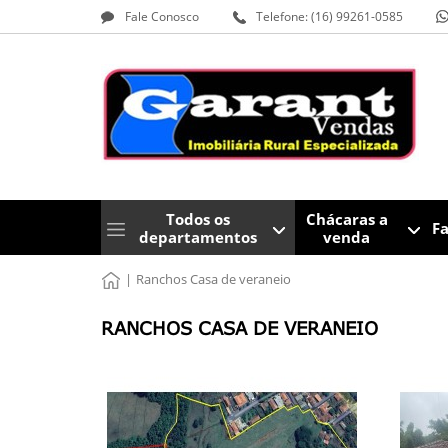
Fale Conosco
Telefone: (16) 99261-0585
Todos os
Chácaras a
F
departamentos
venda
|
Ranchos Casa de veraneio
RANCHOS CASA DE VERANEIO