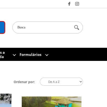
s a
Formulários
da
Ordenar por: