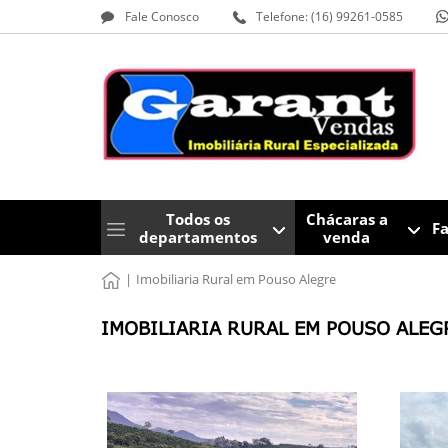
Fale Conosco
Telefone: (16) 99261-0585
Todos os
Chácaras a
F
departamentos
venda
|
Imobiliaria Rural em Pouso Alegre
IMOBILIARIA RURAL EM POUSO ALE