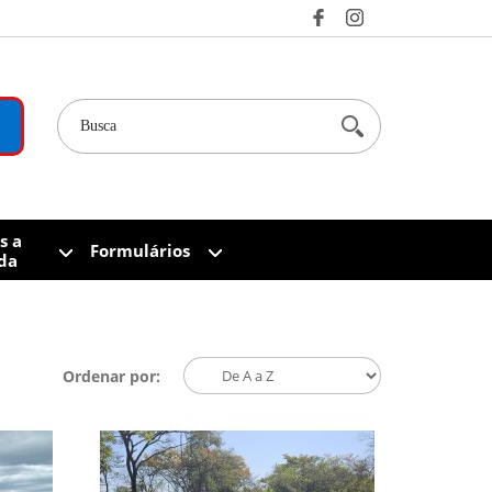
s a
Formulários
da
Ordenar por: