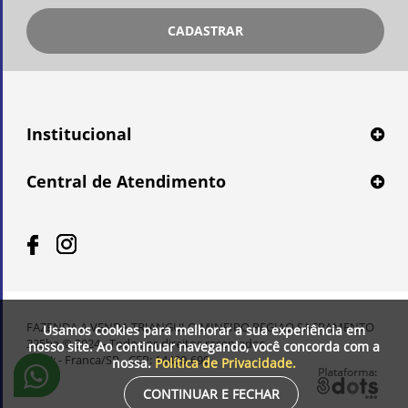
CADASTRAR
Institucional
Central de Atendimento
FAZENDA A VENDA TRIANGULO MINEIRO REGIAO SACRAMENTO
Usamos cookies para melhorar a sua experiência em
325ha © 2024 - Todos os direitos reservados.
nosso site. Ao continuar navegando, você concorda com a
CNPJ: - Franca/SP - CEP: 14400-690
nossa.
Política de Privacidade.
CONTINUAR E FECHAR